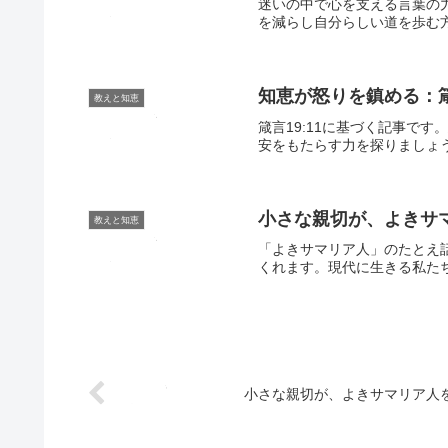
迷いの中で心を支える言葉の
を減らし自分らしい道を歩む
知恵が怒りを鎮める：箴
教えと知恵
箴言19:11に基づく記事で
安をもたらす力を探りましょ
小さな親切が、よきサ
教えと知恵
「よきサマリア人」のたとえ
くれます。現代に生きる私たち
小さな親切が、よきサマリア人